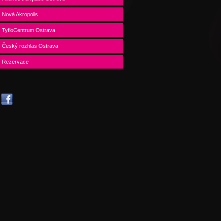
Nová Akropolis
TyfloCentrum Ostrava
Český rozhlas Ostrava
Rezervace