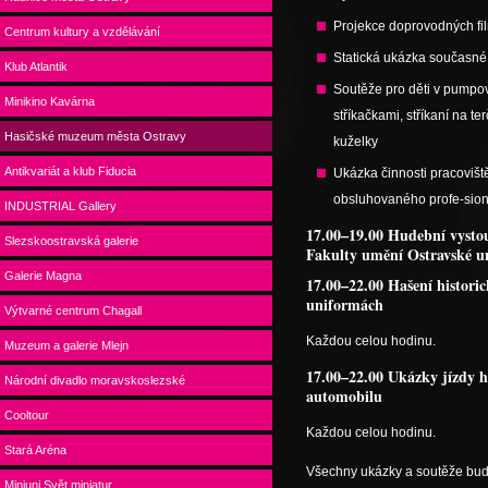
Projekce doprovodných fi
Centrum kultury a vzdělávání
Statická ukázka současn
Klub Atlantik
Soutěže pro děti v pumpov
Minikino Kavárna
stříkačkami, stříkaní na t
Hasičské muzeum města Ostravy
kuželky
Antikvariát a klub Fiducia
Ukázka činnosti pracoviště
obsluhovaného profe-sio
INDUSTRIAL Gallery
17.00–19.00 Hudební vystou
Slezskoostravská galerie
Fakulty umění Ostravské un
Galerie Magna
17.00–22.00 Hašení histori
uniformách
Výtvarné centrum Chagall
Každou celou hodinu.
Muzeum a galerie Mlejn
17.00–22.00 Ukázky jízdy h
Národní divadlo moravskoslezské
automobilu
Cooltour
Každou celou hodinu.
Stará Aréna
Všechny ukázky a soutěže bu
Miniuni Svět miniatur