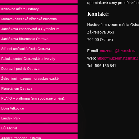
upomínkové ceny pro dětské s
Knihovna města Ostravy
Kontakt:
Moravskoslezská vědecká knihovna
Hasičské muzeum města Ostr
Janáčkova konzervatoř a Gymnázium
Zákrejsova 3/53
Janáčkova filharmonie Ostrava
702 00 Ostrava
Střední umělecká škola Ostrava
E-mail:
muzeum@hzsmsk.cz
Web:
https://muzeum.hzsmsk.c
Fakulta umění Ostravské univerzity
Tel.: 596 136 841
Dopravní podnik Ostrava
Železniční muzeum moravskoslezské
Planetárium Ostrava
PLATO – platforma (pro současné umění)…
Dolní Vítkovice
Landek Park
Důl Michal
Alliance française Ostrava