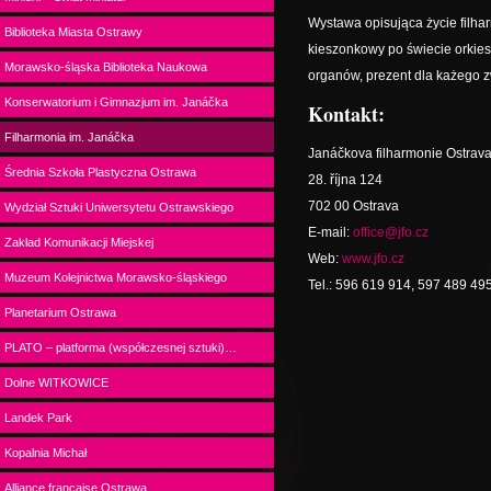
Wystawa opisująca życie filha
Biblioteka Miasta Ostrawy
kieszonkowy po świecie orkiestr
Morawsko-śląska Biblioteka Naukowa
organów, prezent dla każego 
Konserwatorium i Gimnazjum im. Janáčka
Kontakt:
Filharmonia im. Janáčka
Janáčkova filharmonie Ostrav
Średnia Szkoła Plastyczna Ostrawa
28. října 124
702 00 Ostrava
Wydział Sztuki Uniwersytetu Ostrawskiego
E-mail:
office@jfo.cz
Zakład Komunikacji Miejskej
Web:
www.jfo.cz
Muzeum Kolejnictwa Morawsko-śląskiego
Tel.: 596 619 914, 597 489 49
Planetarium Ostrawa
PLATO – platforma (współczesnej sztuki)…
Dolne WITKOWICE
Landek Park
Kopalnia Michał
Alliance française Ostrawa