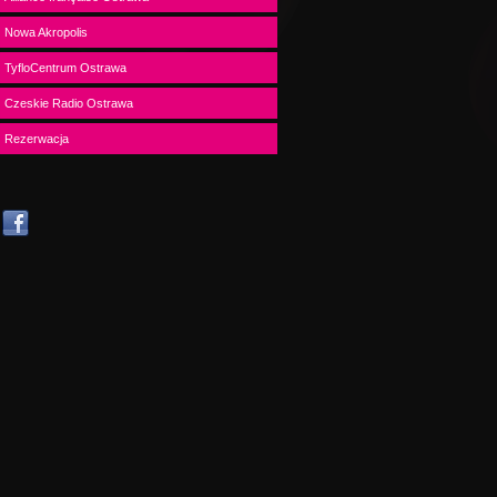
Nowa Akropolis
TyfloCentrum Ostrawa
Czeskie Radio Ostrawa
Rezerwacja