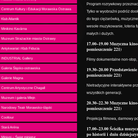
Program rozrywkowy przeznaczo
Centrum Kultury i Edukacji Morawska Ostrawa
Tylko w wyobraźni podróż doo
do tego ciężarówką, muzyczne 
Klub Atlantik
wesołe muzykowanie, loteria f
Minikino Kavárna
małych i dużych.
Muzeum Strażackie miasta Ostrawy
17.00–19.00 Muzyczna kino
pomieszczenie 221)
Antykwariat i Klub Fiducia
INDUSTRIAL Gallery
Filmy dokumentalne non-stop,
Galeria Śląsko-ostrawska
19.30–20.00 Przedstawienie
pomieszczenie 221)
Galerie Magna
Nietradycyjne interaktywne p
Centrum Artystyczne Chagall
wszystkich generacji.
Muzeum i galeria Mlejn
20.30–22.30 Muzyczne kino
pomieszczenie 221)
Narodowy Teatr Morawsko-śląski
Cooltour
Projekcja filmowa, darmowy p
Stará Aréna
17.00–23.00 Ścieżka muzyc
po historii i dniu dzisiejsz
Miniuni – Świat miniatur