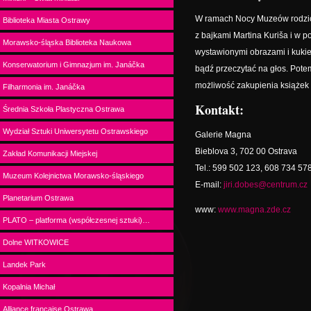
W ramach Nocy Muzeów rodzice
Biblioteka Miasta Ostrawy
z bajkami Martina Kuriša i w 
Morawsko-śląska Biblioteka Naukowa
wystawionymi obrazami i kukie
Konserwatorium i Gimnazjum im. Janáčka
bądź przeczytać na głos. Potem
możliwość zakupienia książek z
Filharmonia im. Janáčka
Kontakt:
Średnia Szkoła Plastyczna Ostrawa
Wydział Sztuki Uniwersytetu Ostrawskiego
Galerie Magna
Bieblova 3, 702 00 Ostrava
Zakład Komunikacji Miejskej
Tel.: 599 502 123, 608 734 57
Muzeum Kolejnictwa Morawsko-śląskiego
E-mail:
jiri.dobes@centrum.cz
Planetarium Ostrawa
www:
www.magna.zde.cz
PLATO – platforma (współczesnej sztuki)…
Dolne WITKOWICE
Landek Park
Kopalnia Michał
Alliance française Ostrawa