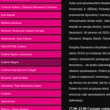
Autor jest absolwentem Akadem
Centrum Kultury i Edukacji Morawska Ostrawa
Hodonský, A. Střížek). Poświęc
przeważnie figuralnej i narrac
Klub Atlantik
emocjonalne dzieje ludzi. Jako
Minikino Kavárna
wiejski ze swojej okolicy. Jest 
Muzeum Strażackie miasta Ostrawy
literackich. W okresie od 200
Giovanni, Magda, Baryk i Nav
Antykwariat i Klub Fiducia
INDUSTRIAL Gallery
Książka Navarana otrzymała na
stuha 2010) za ilustracje dla d
Galeria Śląsko-ostrawska
sztuka i działalność pedagogi
Galerie Magna
fenomenu – do teatru lalkoweg
Centrum Artystyczne Chagall
otwiera opowiadanie. Potem p
Cykle w większości zmieniają 
Muzeum i galeria Mlejn
są obrazy nie po kolei, tak by 
Narodowy Teatr Morawsko-śląski
Potem do nich przybywa tekst,
Cooltour
wreszcie całe opowiadanie art
lalkowego.
Stará Aréna
17.00–23.00 Czytanie rodzi
Miniuni – Świat miniatur