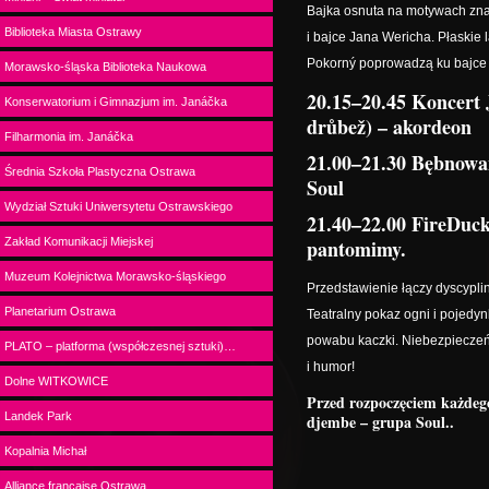
Bajka osnuta na motywach znan
Biblioteka Miasta Ostrawy
i bajce Jana Wericha. Płaskie 
Pokorný poprowadzą ku bajce d
Morawsko-śląska Biblioteka Naukowa
20.15–20.45 Koncert 
Konserwatorium i Gimnazjum im. Janáčka
drůbež) – akordeon
Filharmonia im. Janáčka
21.00–21.30 Bębnowa
Średnia Szkoła Plastyczna Ostrawa
Soul
Wydział Sztuki Uniwersytetu Ostrawskiego
21.40–22.00 FireDuc
Zakład Komunikacji Miejskej
pantomimy.
Muzeum Kolejnictwa Morawsko-śląskiego
Przedstawienie łączy dyscypli
Planetarium Ostrawa
Teatralny pokaz ogni i pojedy
powabu kaczki. Niebezpieczeń
PLATO – platforma (współczesnej sztuki)…
i humor!
Dolne WITKOWICE
Przed rozpoczęciem każde
Landek Park
djembe – grupa Soul..
Kopalnia Michał
Alliance française Ostrawa