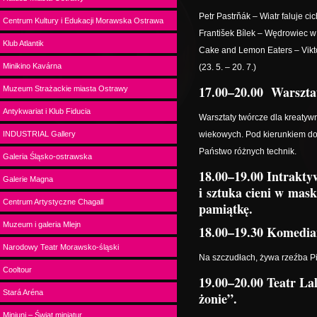
Petr Pastrňák – Wiatr faluje cic
Centrum Kultury i Edukacji Morawska Ostrawa
František Bílek – Wędrowiec w b
Klub Atlantik
Cake and Lemon Eaters – Vi
Minikino Kavárna
(23. 5. – 20. 7.)
17.00–20.00 Warsztat
Muzeum Strażackie miasta Ostrawy
Antykwariat i Klub Fiducia
Warsztaty twórcze dla kreatyw
INDUSTRIAL Gallery
wiekowych. Pod kierunkiem do
Państwo różnych technik.
Galeria Śląsko-ostrawska
18.00–19.00 Intrakty
Galerie Magna
i sztuka cieni w mask
Centrum Artystyczne Chagall
pamiątkę.
Muzeum i galeria Mlejn
18.00–19.30 Komedian
Narodowy Teatr Morawsko-śląski
Na szczudłach, żywa rzeźba Pie
Cooltour
19.00–20.00 Teatr La
Stará Aréna
żonie”.
Miniuni – Świat miniatur